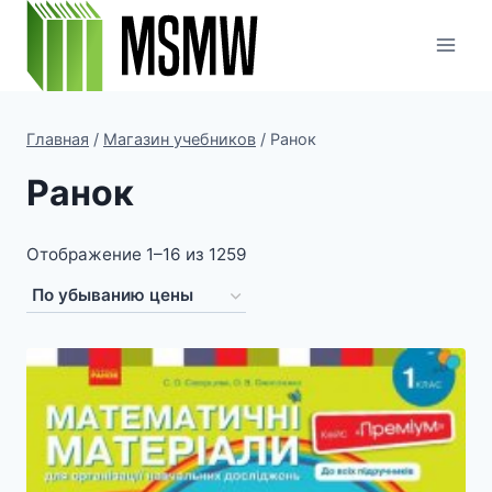
Перейти
к
содержимому
Главная
/
Магазин учебников
/
Ранок
Ранок
Цены:
Отображение 1–16 из 1259
по
убыванию