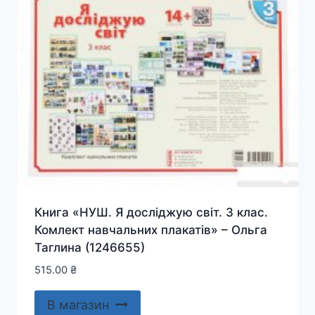
Книга «НУШ. Я досліджую світ. 3 клас.
Комлект навчальних плакатiв» – Ольга
Таглина (1246655)
515.00
₴
В магазин