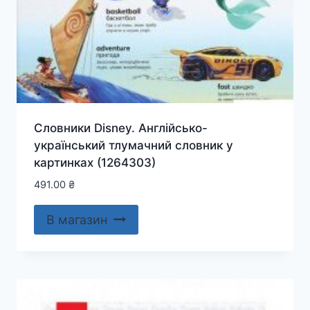
Словники Disney. Англійсько-
український тлумачний словник у
картинках (1264303)
491.00
₴
В магазин