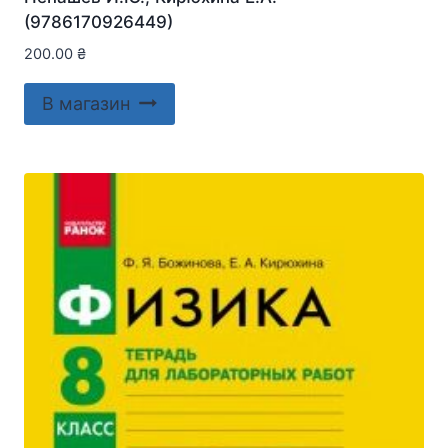
(9786170926449)
200.00
₴
В магазин