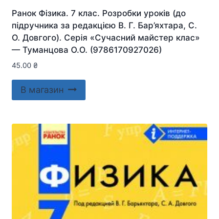
Ранок Фізика. 7 клас. Розробки уроків (до
підручника за редакцією В. Г. Бар’яхтара, С.
О. Довгого). Серія «Сучасний майстер клас»
— Туманцова О.О. (9786170927026)
45.00
₴
В магазин