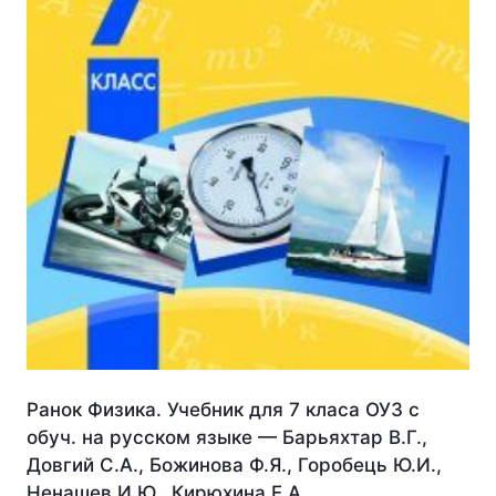
Ранок Физика. Учебник для 7 класа ОУЗ с
обуч. на русском языке — Барьяхтар В.Г.,
Довгий С.А., Божинова Ф.Я., Горобець Ю.И.,
Ненашев И.Ю., Кирюхина Е.А.