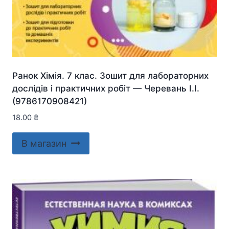
Ранок Хімія. 7 клас. Зошит для лабораторних
дослідів і практичних робіт — Черевань І.І.
(9786170908421)
18.00
₴
В магазин