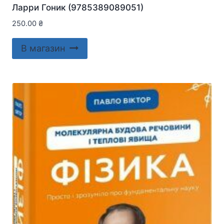
Ларри Гоник (9785389089051)
250.00
₴
В магазин