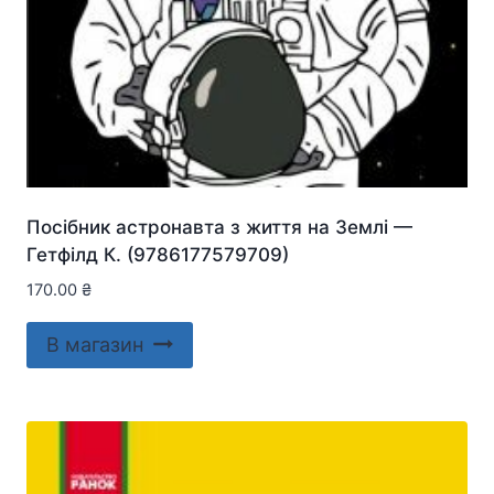
Посібник астронавта з життя на Землі —
Гетфілд К. (9786177579709)
170.00
₴
В магазин