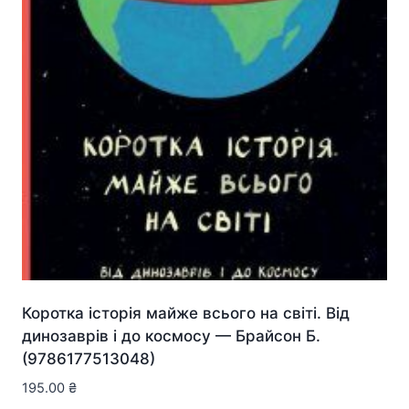
Коротка історія майже всього на світі. Від
динозаврів і до космосу — Брайсон Б.
(9786177513048)
195.00
₴