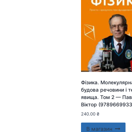
Фізика. Молекулярн
будова речовини і т
явища. Том 2 — Па
Віктор (978966993
240.00
₴
В магазин