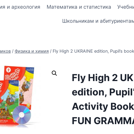
ия и археология
Математика и статистика
Учебни
Школьникам и абитуриента
ников
/
Физика и химия
/
Fly High 2 UKRAINE edition, Pupil’s boo
Fly High 2 U
edition, Pupi
Activity Boo
FUN GRAMM