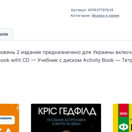
Артикул:
45f637197b18
Категория:
Физика и химия
али
уровень 2 издание предназначено для Украины включ
 book wiht CD — Учебник с диском Activity Book — Т