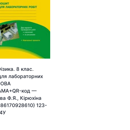
ізика. 8 клас.
для лабораторних
НОВА
АМА+QR-код —
а Ф.Я., Кірюхіна
786170928610) 123-
4У