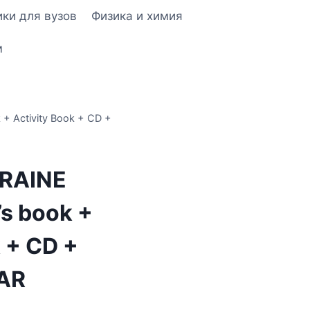
ки для вузов
Физика и химия
м
k + Activity Book + CD +
KRAINE
l’s book +
k + CD +
AR