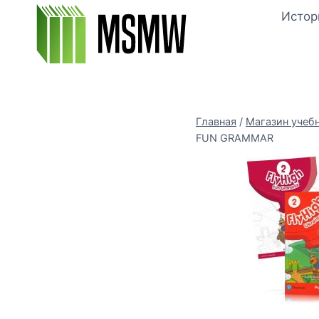
Перейти
Истор
к
содержимому
Главная
/
Магазин учеб
FUN GRAMMAR