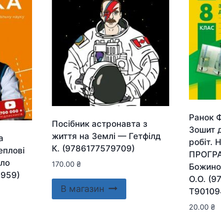
Ранок Ф
Посібник астронавта з
Зошит 
життя на Землі — Гетфілд
а
робіт. 
К. (9786177579709)
еплові
ПРОГР
вло
170.00
₴
Божинов
3959)
О.О. (9
В магазин
Т90109
20.00
₴