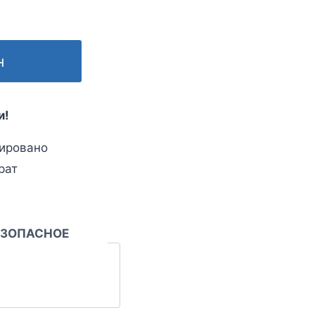
н
и!
ировано
рат
ЕЗОПАСНОЕ