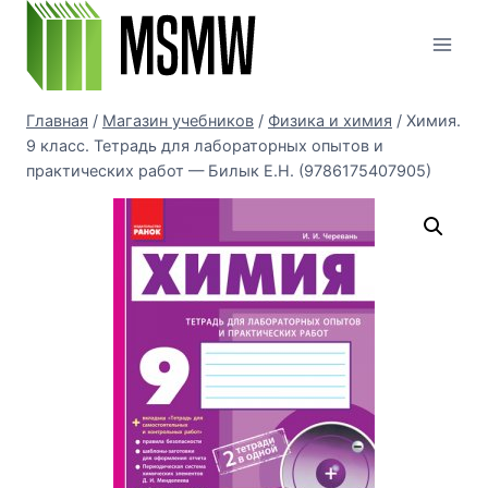
Перейти
к
содержимому
Главная
/
Магазин учебников
/
Физика и химия
/
Химия.
9 класс. Тетрадь для лабораторных опытов и
практических работ — Билык Е.Н. (9786175407905)