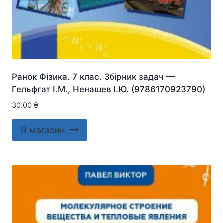
Ранок Фізика. 7 клас. Збірник задач —
Гельфгат І.М., Ненашев І.Ю. (9786170923790)
30.00
₴
В магазин