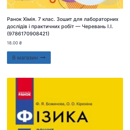
Ранок Хімія. 7 клас. Зошит для лабораторних
дослідів і практичних робіт — Черевань І.І.
(9786170908421)
18.00
₴
В магазин