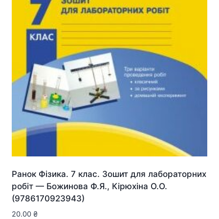
Ранок Фізика. 7 клас. Зошит для лабораторних
робіт — Божинова Ф.Я., Кірюхіна О.О.
(9786170923943)
20.00
₴