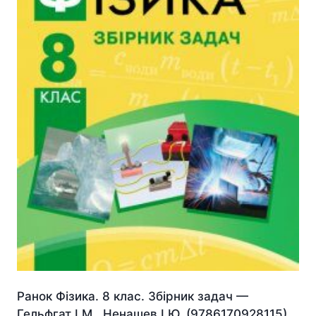
Ранок Фізика. 8 клас. Збірник задач —
Гельфгат І.М., Ненашев І.Ю. (9786170928115)