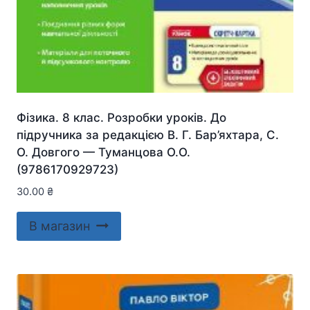
Фізика. 8 клас. Розробки уроків. До
підручника за редакцією В. Г. Бар’яхтара, С.
О. Довгого — Туманцова О.О.
(9786170929723)
30.00
₴
В магазин