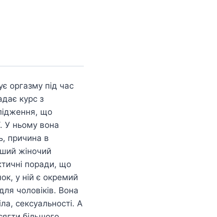
ує оргазму під час
адає курс з
слідження, що
ї. У ньому вона
ь, причина в
віший жіночий
ктичні поради, що
к, у ній є окремий
 для чоловіків. Вона
ла, сексуальності. А
сягти більшого