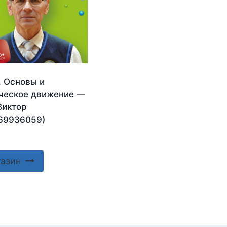
. Основы и
ческое движение —
Виктор
69936059)
газин