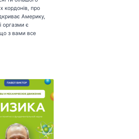
их кордонів, про
ідкриває Америку,
і оргазми є
що з вами все