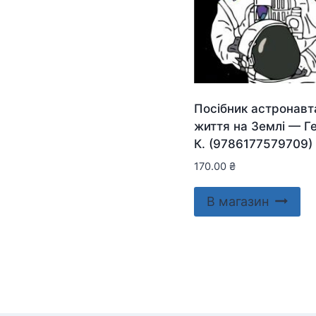
Посібник астронавт
життя на Землі — Г
К. (9786177579709)
170.00
₴
В магазин