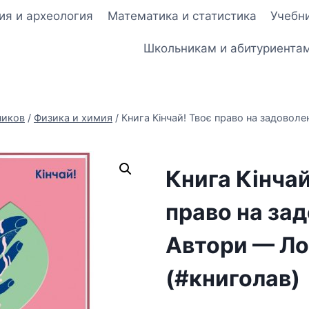
ия и археология
Математика и статистика
Учебни
Школьникам и абитуриента
ников
/
Физика и химия
/
Книга Кінчай! Твоє право на задовол
Книга Кінчай
право на за
Автори — Л
(#книголав)