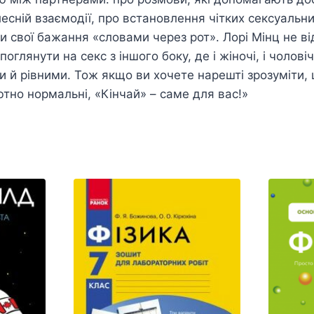
ілесній взаємодії, про встановлення чітких сексуальн
 свої бажання «словами через рот». Лорі Мінц не в
оглянути на секс з іншого боку, де і жіночі, і чоловіч
й рівними. Тож якщо ви хочете нарешті зрозуміти, 
тно нормальні, «Кінчай» – саме для вас!»