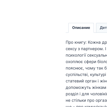
Описание
Дет
Про книгу: Кожна др
сексу з партнером. 
психології сексуаль
охоплює сфери біолог
пояснює, чому так б
суспільстві, культу
статевий орган і жі
допоможуть жінкам о
розділ і для чоловік
не стільки про оргаз
ще – про комунікаці