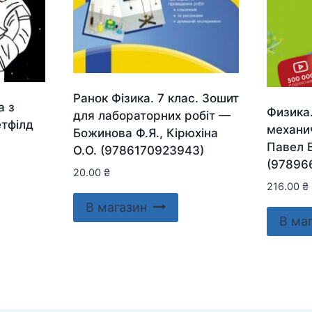
Ранок Фізика. 7 клас. Зошит
а з
Физика
для лабораторних робіт —
етфілд
механи
Божинова Ф.Я., Кірюхіна
Павел 
О.О. (9786170923943)
(97896
20.00
₴
216.00
₴
В магазин
В ма