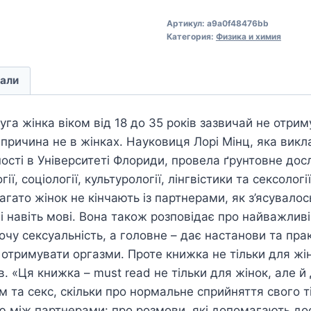
Артикул:
a9a0f48476bb
Категория:
Физика и химия
али
уга жінка віком від 18 до 35 років зазвичай не отрим
І причина не в жінках. Науковиця Лорі Мінц, яка викл
ності в Університеті Флориди, провела ґрунтовне до
ії, соціології, культурології, лінгвістики та сексологі
агато жінок не кінчають із партнерами, як з’ясувалос
рі і навіть мові. Вона також розповідає про найважли
ночу сексуальність, а головне – дає настанови та пра
тримувати оргазми. Проте книжка не тільки для жіно
ів. «Ця книжка – must read не тільки для жінок, але й
м та секс, скільки про нормальне сприйняття свого ті
ю між партнерами: про розмови, які допомагають до