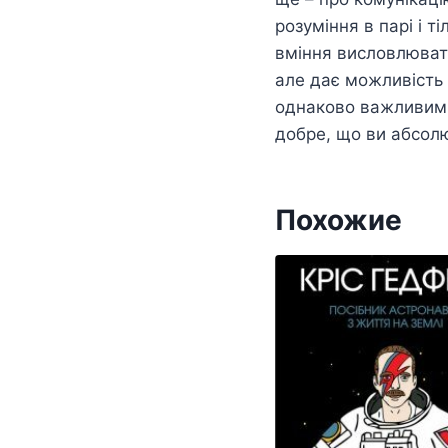
розуміння в парі і т
вміння висловлювати
але дає можливість п
однаково важливими 
добре, що ви абсолю
Похожие