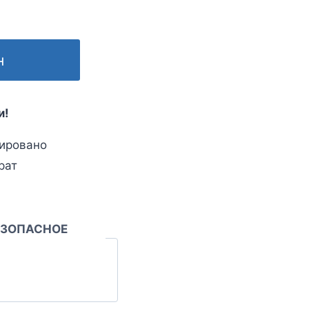
н
и!
ировано
рат
ЕЗОПАСНОЕ