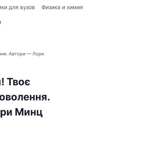
ки для вузов
Физика и химия
м
ення. Автори — Лори
! Твоє
доволення.
ори Минц