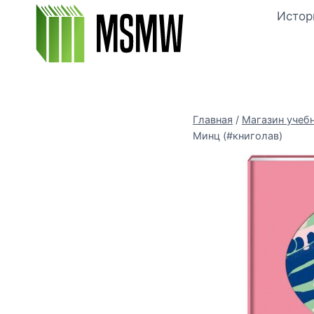
Перейти
Истор
к
содержимому
Главная
/
Магазин учеб
Минц (#книголав)