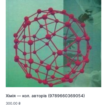
Хiмiя — кол. авторів (9789660369054)
300.00
₴