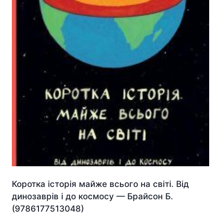
Коротка історія майже всього на світі. Від
динозаврів і до космосу — Брайсон Б.
(9786177513048)