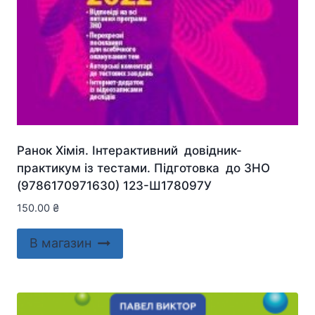
Ранок Хімія. Інтерактивний довідник-
практикум із тестами. Підготовка до ЗНО
(9786170971630) 123-Ш178097У
150.00
₴
В магазин