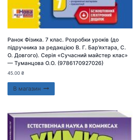
Ранок Фізика. 7 клас. Розробки уроків (до
підручника за редакцією В. Г. Бар’яхтара, С.
О. Довгого). Серія «Сучасний майстер клас»
— Туманцова О.О. (9786170927026)
45.00
₴
В магазин