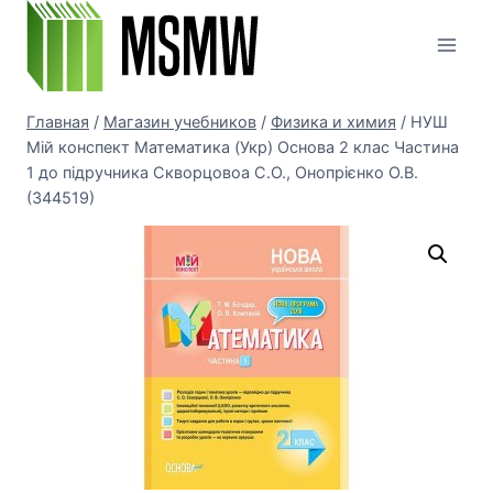
Перейти
к
содержимому
Главная
/
Магазин учебников
/
Физика и химия
/
НУШ
Мій конспект Математика (Укр) Основа 2 клас Частина
1 до підручника Скворцовоа С.О., Онопрієнко О.В.
(344519)