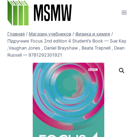
Перейти
к
содержимому
Главная
/
Магазин учебников
/
Физика и химия
/
Підручник Focus 2nd edition 4 Student’s Book — Sue Kay
,Vaughan Jones , Daniel Brayshaw , Beata Trapnell , Dean
Russell — 9781292301921