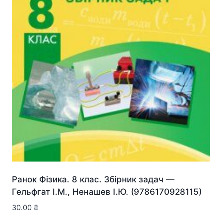
Ранок Фізика. 8 клас. Збірник задач —
Гельфгат І.М., Ненашев І.Ю. (9786170928115)
30.00
₴