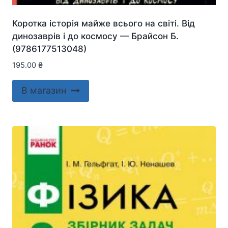
Коротка історія майже всього на світі. Від
динозаврів і до космосу — Брайсон Б.
(9786177513048)
195.00
₴
В магазин