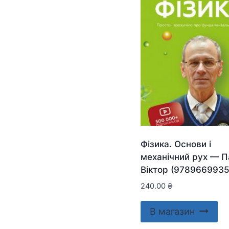
Фізика. Основи і
механічний рух — П
Віктор (978966993
240.00
₴
В магазин