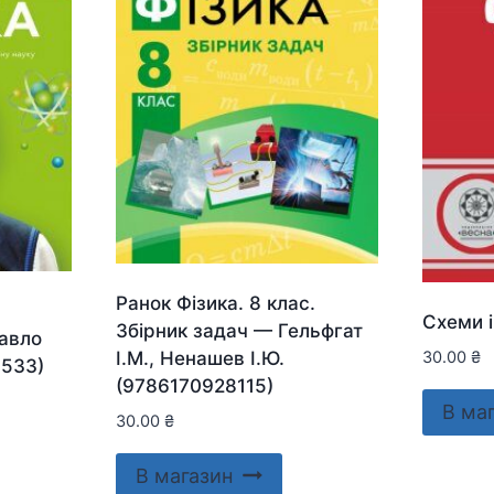
Ранок Фізика. 8 клас.
Схеми і
Збірник задач — Гельфгат
авло
І.М., Ненашев І.Ю.
30.00
₴
5533)
(9786170928115)
В ма
30.00
₴
В магазин