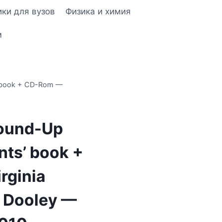
ки для вузов
Физика и химия
м
 book + CD-Rom —
ound-Up
ts’ book +
rginia
 Dooley —