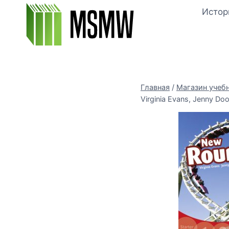
Перейти
Истор
к
содержимому
Главная
/
Магазин учеб
Virginia Evans, Jenny D