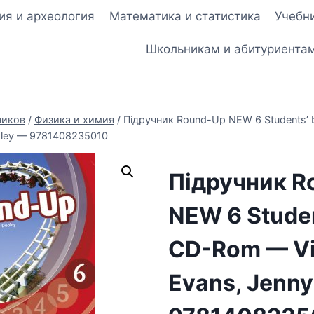
ия и археология
Математика и статистика
Учебни
Школьникам и абитуриента
ников
/
Физика и химия
/
Підручник Round-Up NEW 6 Students’
ooley — 9781408235010
Підручник R
NEW 6 Studen
CD-Rom — Vi
Evans, Jenny