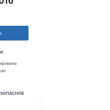
010
н
и!
ировано
рат
ЕЗОПАСНОЕ