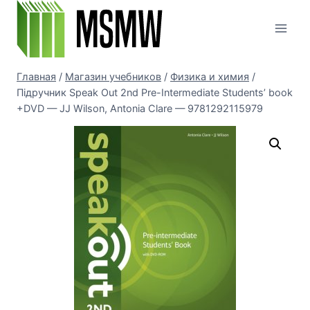
Перейти
к
содержимому
Главная
/
Магазин учебников
/
Физика и химия
/
Підручник Speak Out 2nd Pre-Intermediate Students’ book
+DVD — JJ Wilson, Antonia Clare — 9781292115979