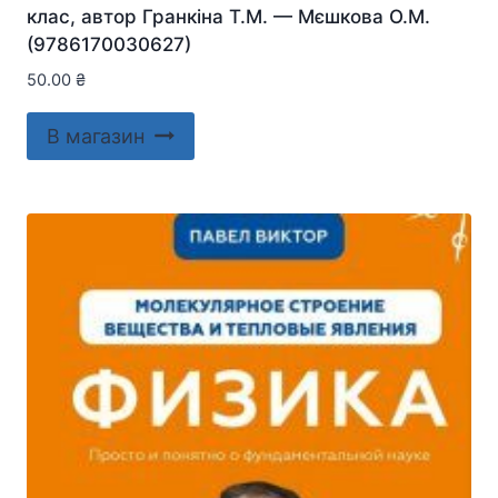
клас, автор Гранкіна Т.М. — Мєшкова О.М.
(9786170030627)
50.00
₴
В магазин