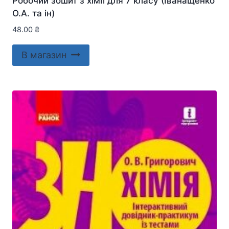
Робочий зошит з хімії для 7 класу (Іванащенко
О.А. та ін)
48.00
₴
В магазин