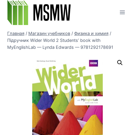
Перейти
к
содержимому
Главная
/
Магазин учебников
/
Физика и химия
/
Підручник Wider World 2 Students’ book with
MyEnglishLab — Lynda Edwards — 9781292178691