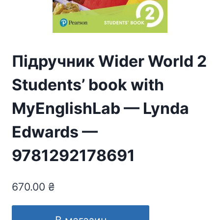
Підручник Wider World 2
Students’ book with
MyEnglishLab — Lynda
Edwards —
9781292178691
670.00
₴
В магазин