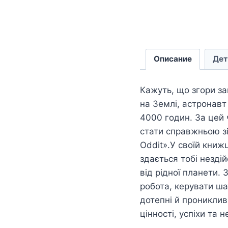
Описание
Дет
Кажуть, що згори з
на Землі, астронавт
4000 годин. За цей ч
стати справжньою зі
Oddit».У своїй книжц
здається тобі незді
від рідної планети.
робота, керувати ша
дотепні й прониклив
цінності, успіхи та н