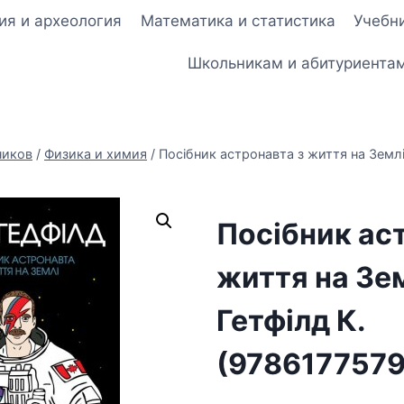
ия и археология
Математика и статистика
Учебни
Школьникам и абитуриента
ников
/
Физика и химия
/
Посібник астронавта з життя на Землі
Посібник ас
життя на Зе
Гетфілд К.
(978617757