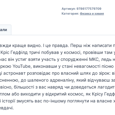
Артикул:
9786177579709
Категория:
Физика и химия
али
авжди краще видно. І це правда. Перш ніж написати
 Кріс Гедфілд тричі побував у космосі, провівши там
ас він устиг взяти участь у спорудженні МКС, ледь не
ркою YouTube, виконавши у стані невагомості пісню 
і астронавт розповідає про власний шлях до зірок: ві
йсненною, до шаленого адреналіну, який відчуваєш за
 Звісно, більшості з вас навряд чи доведеться лагоди
тлом або виходити у відкритий космос, як Крісу Гедф
і історії змусять вас по-іншому поглянути на власне 
евдачі.