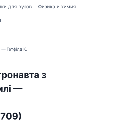
ки для вузов
Физика и химия
м
 — Гетфілд К.
тронавта з
млі —
9709)