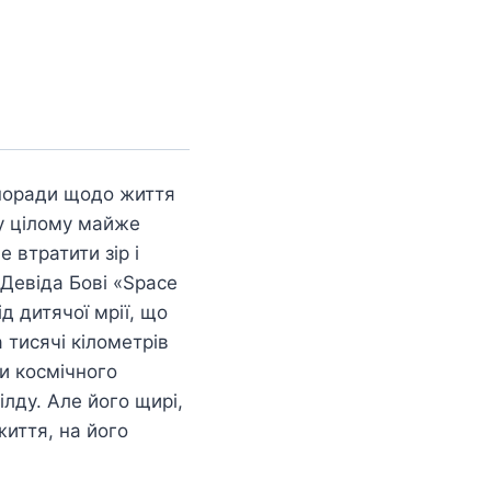
 поради щодо життя
 у цілому майже
 втратити зір і
Девіда Бові «Space
д дитячої мрії, що
 тисячі кілометрів
ти космічного
ілду. Але його щирі,
життя, на його