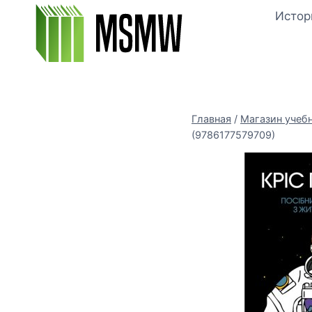
Перейти
Истор
к
содержимому
Главная
/
Магазин учеб
(9786177579709)