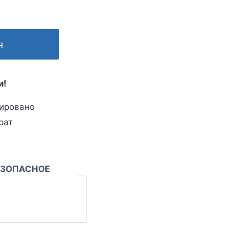
н
и!
ировано
рат
ЕЗОПАСНОЕ