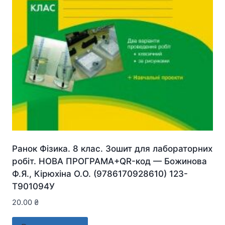
Ранок Фізика. 8 клас. Зошит для лабораторних
робіт. НОВА ПРОГРАМА+QR-код — Божинова
Ф.Я., Кірюхіна О.О. (9786170928610) 123-
Т901094У
20.00
₴