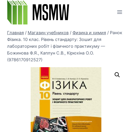
Перейти
к
содержимому
Главная
/
Магазин учебников
/
Физика и химия
/
Ранок
Фізика. 10 клас. Рівень стандарту: Зошит для
лабораторних робіт і фізичного практикуму —
Божинова Ф.Я., Каплун С.В., Кірюхіна О.О.
(9786170912527)