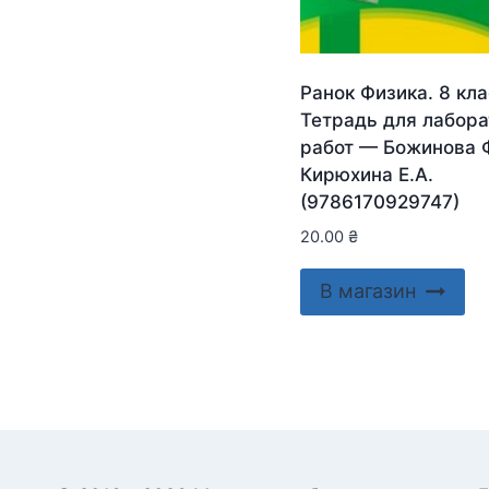
Ранок Физика. 8 кла
Тетрадь для лабор
работ — Божинова Ф
Кирюхина Е.А.
(9786170929747)
20.00
₴
В магазин