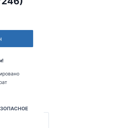
7246)
н
и!
ировано
рат
ЕЗОПАСНОЕ