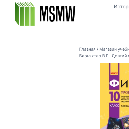
Перейти
Истор
к
содержимому
Главная
/
Магазин учеб
Барьяхтар В.Г., Довгий