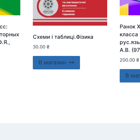
сс:
Ранок Х
аторных
класса 
Схеми і таблиці.Фізика
.Я.,
рус.яз
30.00
₴
А.В. (9
200.00
₴
В магазин
В ма