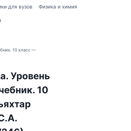
ки для вузов
Физика и химия
м
ебник. 10 класс —
а. Уровень
чебник. 10
ьяхтар
С.А.