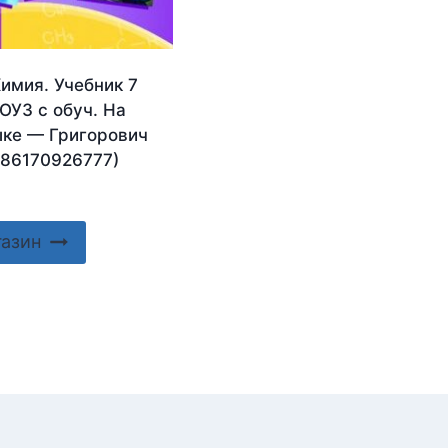
имия. Учебник 7
ОУЗ с обуч. На
ыке — Григорович
786170926777)
газин