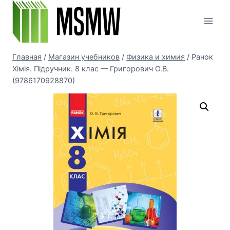
Перейти
к
содержимому
Главная
/
Магазин учебников
/
Физика и химия
/
Ранок
Хімія. Підручник. 8 клас — Григорович О.В.
(9786170928870)