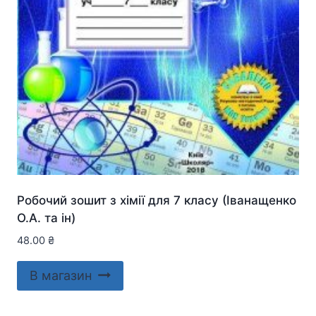
Робочий зошит з хімії для 7 класу (Іванащенко
О.А. та ін)
48.00
₴
В магазин