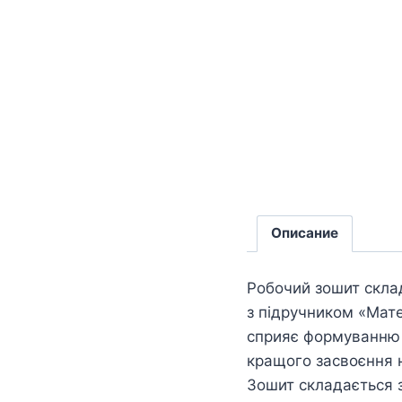
Описание
Робочий зошит скла
з підручником «Матем
сприяє формуванню з
кращого засвоєння 
Зошит складається з