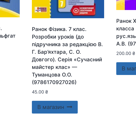
Ранок Х
.
класса 
Ранок Фізика. 7 клас.
льфгат
рус.яз
Розробки уроків (до
А.В. (9
підручника за редакцією В.
Г. Бар’яхтара, С. О.
200.00
₴
Довгого). Серія «Сучасний
майстер клас» —
В ма
Туманцова О.О.
(9786170927026)
45.00
₴
В магазин