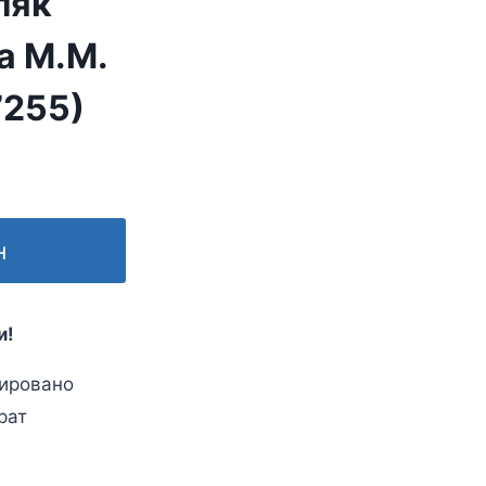
ляк
ка М.М.
7255)
н
и!
ировано
рат