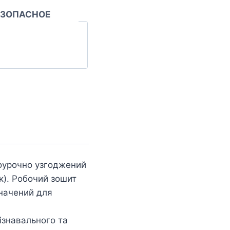
ЕЗОПАСНОЕ
поурочно узгоджений
як). Робочий зошит
значений для
пізнавального та