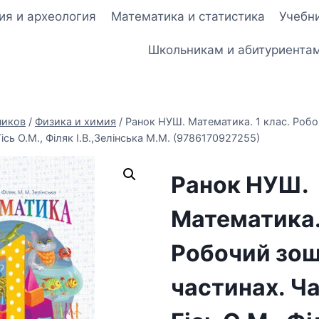
ия и археология
Математика и статистика
Учебни
Школьникам и абитуриента
ников
/
Физика и химия
/
Ранок НУШ. Математика. 1 клас. Робо
ісь О.М., Філяк І.В.,Зелінська М.М. (9786170927255)
Ранок НУШ.
Математика. 
Робочий зоши
частинах. Ч