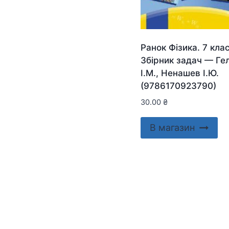
Ранок Фізика. 7 клас
Збірник задач — Ге
І.М., Ненашев І.Ю.
(9786170923790)
30.00
₴
В магазин