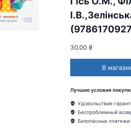
Гісь О.М., Фі
І.В.,Зелінсь
(978617092
30.00
₴
В магази
Лучшие условия покупк
Удовольствие гарант
Беспроблемный возв
Безопасные платежи