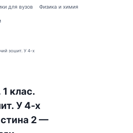
ки для вузов
Физика и химия
м
чий зошит. У 4-х
1 клас.
т. У 4-х
астина 2 —