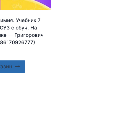
имия. Учебник 7
ОУЗ с обуч. На
ыке — Григорович
786170926777)
газин