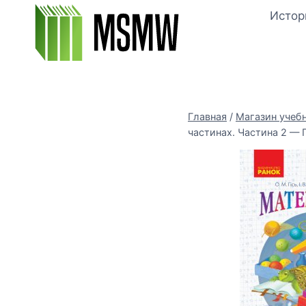
Перейти
Истор
к
содержимому
Главная
/
Магазин учеб
частинах. Частина 2 — Г