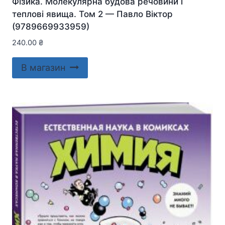
Фізика. Молекулярна будова речовини і
теплові явища. Том 2 — Павло Віктор
(9789669933959)
240.00
₴
В магазин