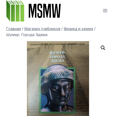
Перейти
к
содержимому
Главная
/
Магазин учебников
/
Физика и химия
/
Шумер: Города Эдема.