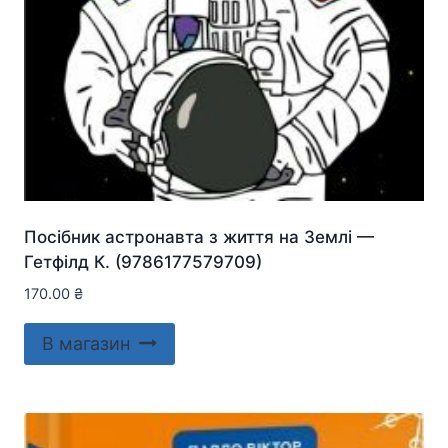
Посібник астронавта з життя на Землі —
Гетфілд К. (9786177579709)
170.00
₴
В магазин