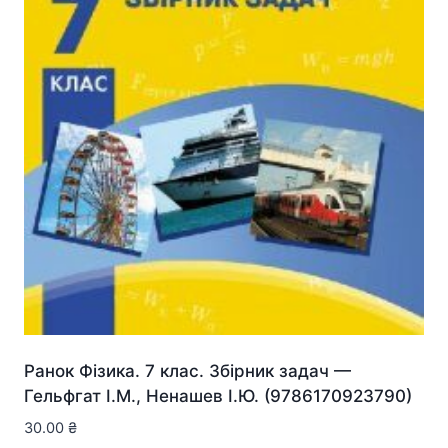
Ранок Фізика. 7 клас. Збірник задач —
Гельфгат І.М., Ненашев І.Ю. (9786170923790)
30.00
₴