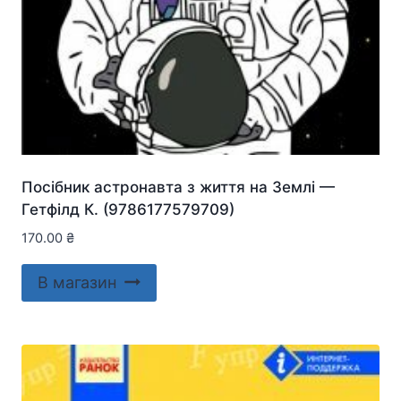
Посібник астронавта з життя на Землі —
Гетфілд К. (9786177579709)
170.00
₴
В магазин