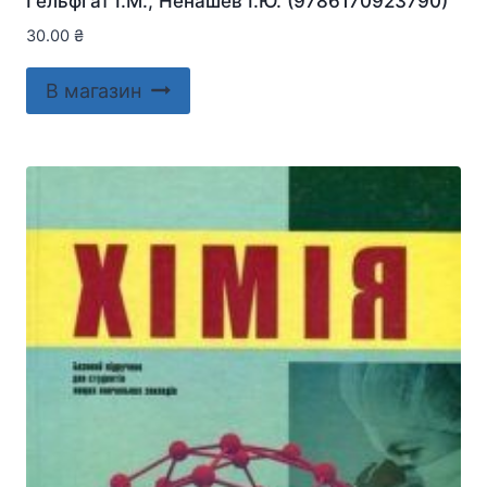
Гельфгат І.М., Ненашев І.Ю. (9786170923790)
30.00
₴
В магазин