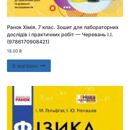
Ранок Хімія. 7 клас. Зошит для лабораторних
дослідів і практичних робіт — Черевань І.І.
(9786170908421)
18.00
₴
В магазин