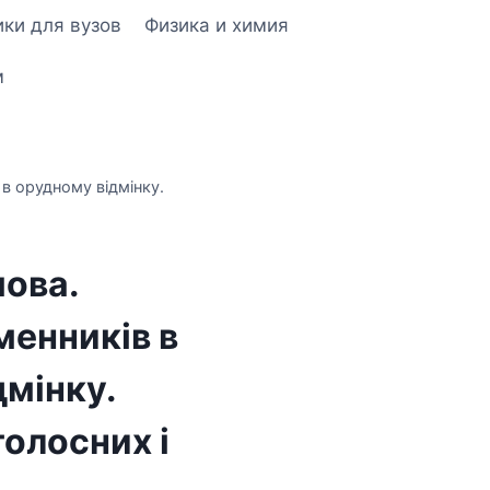
ки для вузов
Физика и химия
м
 в орудному відмінку.
мова.
менників в
дмінку.
олосних і