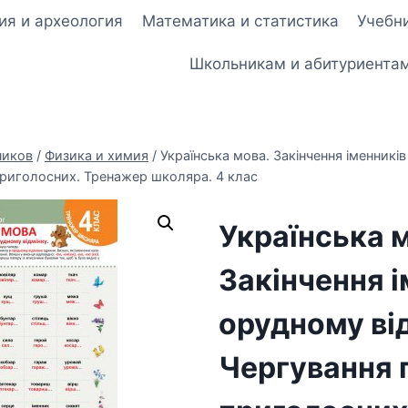
ия и археология
Математика и статистика
Учебни
Школьникам и абитуриента
ников
/
Физика и химия
/
Українська мова. Закінчення іменників
приголосних. Тренажер школяра. 4 клас
Українська 
Закінчення і
орудному ві
Чергування г