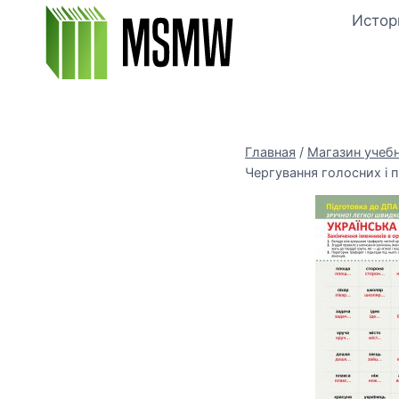
Перейти
Истор
к
содержимому
Главная
/
Магазин учеб
Чергування голосних і 