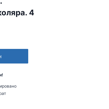
.
оляра. 4
н
и!
ировано
рат