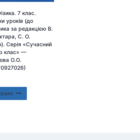
ізика. 7 клас.
и уроків (до
ика за редакцією В.
хтара, С. О.
). Серія «Сучасний
р клас» —
ова О.О.
70927026)
газин