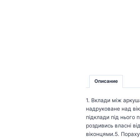
Описание
1. Вклади між арку
надруковане над вік
підклади під нього 
роздивись власні від
віконцями.5. Пораху