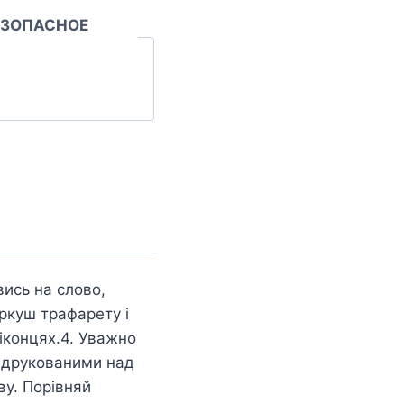
ЕЗОПАСНОЕ
ись на слово,
ркуш трафарету і
віконцях.4. Уважно
 надрукованими над
ву. Порівняй