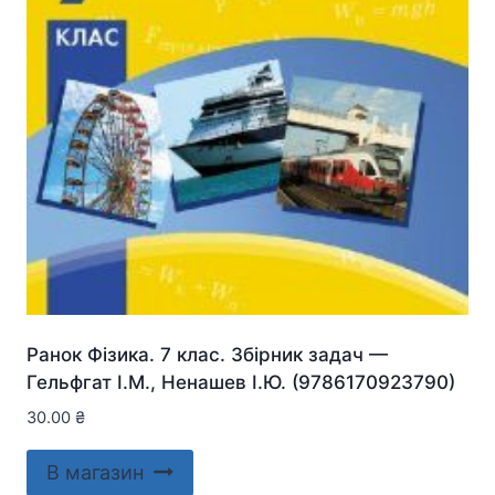
Ранок Фізика. 7 клас. Збірник задач —
Гельфгат І.М., Ненашев І.Ю. (9786170923790)
30.00
₴
В магазин