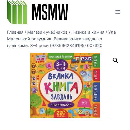
Перейти
к
содержимому
Главная
/
Магазин учебников
/
Физика и химия
/
Ула
Маленький розумник. Велика книга завдань з
наліпками. 3–4 роки (9789662846195) 007320