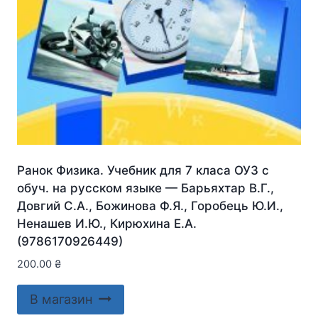
Ранок Физика. Учебник для 7 класа ОУЗ с
обуч. на русском языке — Барьяхтар В.Г.,
Довгий С.А., Божинова Ф.Я., Горобець Ю.И.,
Ненашев И.Ю., Кирюхина Е.А.
(9786170926449)
200.00
₴
В магазин