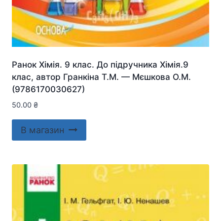
Ранок Хімія. 9 клас. До підручника Хімія.9
клас, автор Гранкіна Т.М. — Мєшкова О.М.
(9786170030627)
50.00
₴
В магазин