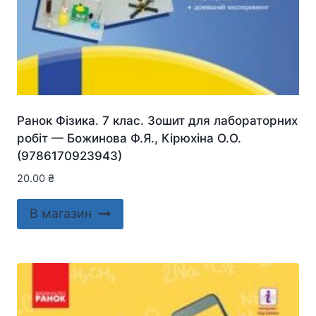
Ранок Фізика. 7 клас. Зошит для лабораторних
робіт — Божинова Ф.Я., Кірюхіна О.О.
(9786170923943)
20.00
₴
В магазин