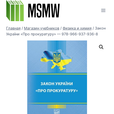
Перейти
к
содержимому
Главная
/
Магазин учебников
/
Физика и химия
/
Закон
України «Про прокуратуру» — 978-966-937-936-8