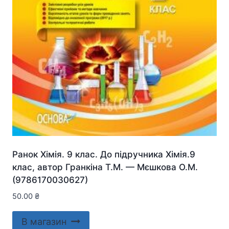
Ранок Хімія. 9 клас. До підручника Хімія.9
клас, автор Гранкіна Т.М. — Мєшкова О.М.
(9786170030627)
50.00
₴
В магазин