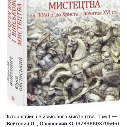
Історія війн і військового мистецтва. Том 1 —
Войтович Л. , Овсінський Ю. (9789660379565)