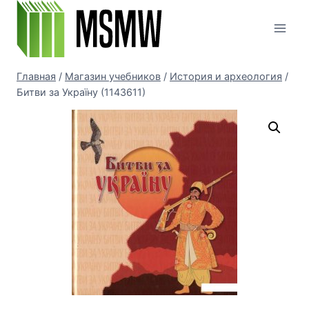
Перейти
к
содержимому
Главная
/
Магазин учебников
/
История и археология
/
Битви за Україну (1143611)