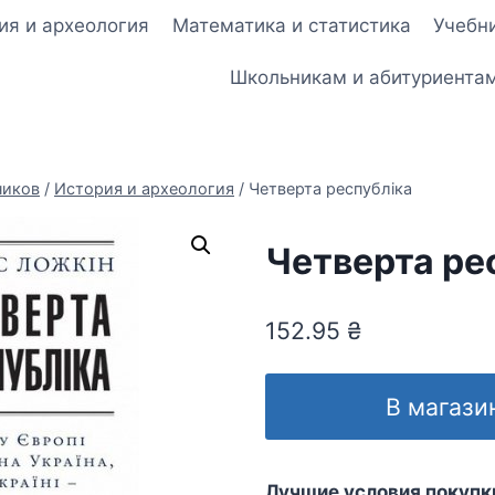
ия и археология
Математика и статистика
Учебни
Школьникам и абитуриента
ников
/
История и археология
/
Четверта республіка
Четверта ре
152.95
₴
В магази
Лучшие условия покупк