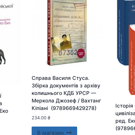
Справа Василя Стуса.
Збірка документів з архіву
колишнього КДБ УРСР —
ї
Меркола Джозеф / Вахтанг
а
Історія
Кіпіані (9789669429278)
Еко
цивіліз
234.00
₴
ред. Ек
(97896
В магазин