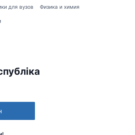
ки для вузов
Физика и химия
м
спубліка
н
и!