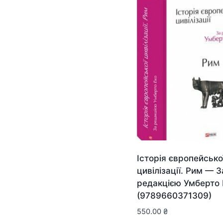
Історія європейсько
цивілізації. Рим — З
редакцією Умберто 
(9789660371309)
550.00
₴