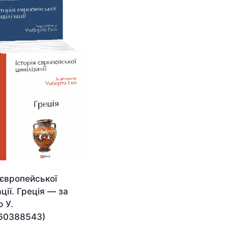
 європейської
ації. Греція — за
о У.
60388543)