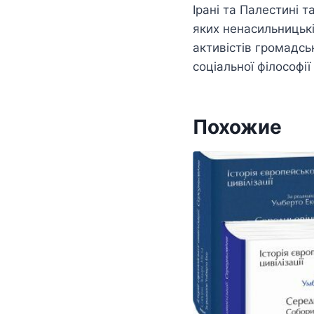
Ірані та Палестині 
яких ненасильницьк
активістів громадськ
соціальної філософії
Похожие