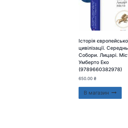
Історія європейсько
цивілізації. Середнь
Собори. Лицарі. Мі
Умберто Еко
(9789660382978)
650.00
₴
В магазин