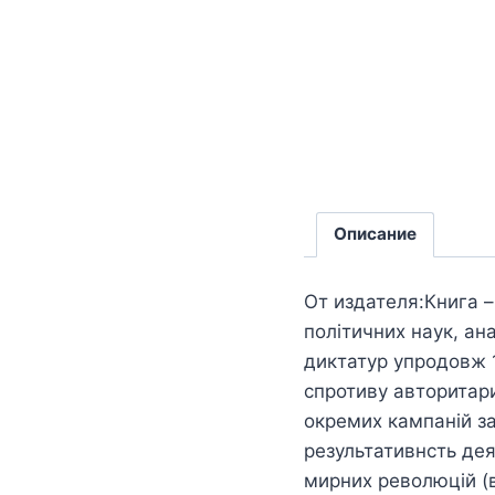
Описание
От издателя:Книга –
політичних наук, ан
диктатур упродовж 1
спротиву авторитари
окремих кампаній за
результативнсть дея
мирних революцій (в