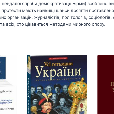
та невдалої спроби демократизації Бірми) зроблено в
і протести мають найвищі шанси досягти поставлено
их організацій, журналістів, політологів, соціологів, 
 та всіх, хто цікавиться методами мирного опору.