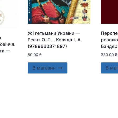
Усі гетьмани України —
Перспе
ї
Реєнт О. П. , Коляда І. А.
револю
овіччя.
(9789660371897)
Бандер
ста —
80.00
₴
330.00
₴
В магазин
В ма