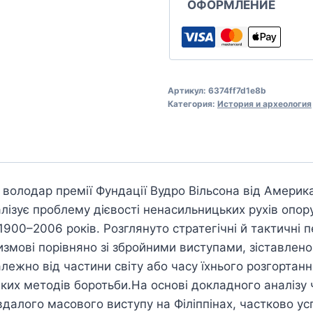
ОФОРМЛЕНИЕ
Артикул:
6374ff7d1e8b
Категория:
История и археология
 володар премії Фундації Вудро Вільсона від Америка
алізує проблему дієвості ненасильницьких рухів опору
900–2006 років. Розглянуто стратегічні й тактичні 
змові порівняно зі збройними виступами, зіставлено
лежно від частини світу або часу їхнього розгортанн
ких методів боротьби.На основі докладного аналізу 
далого масового виступу на Філіппінах, частково ус