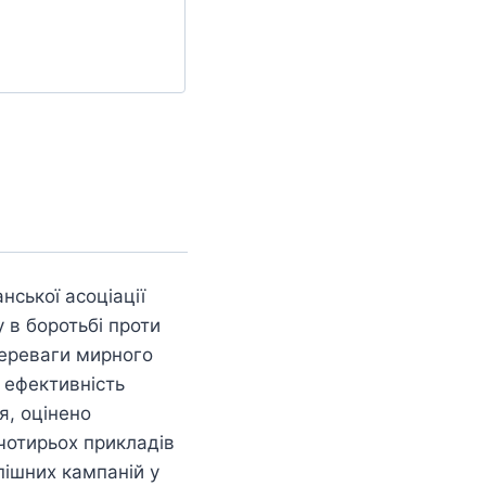
нської асоціації
 в боротьбі проти
переваги мирного
 ефективність
я, оцінено
чотирьох прикладів
пішних кампаній у