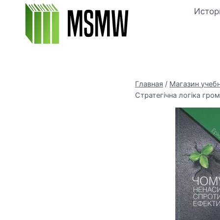
Перейти
Истор
к
содержимому
Главная
/
Магазин учеб
Стратегічна логіка гро