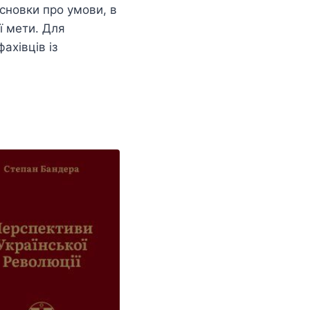
исновки про умови, в
ї мети. Для
фахівців із