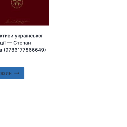
ктиви української
ції — Степан
а (9786177866649)
газин