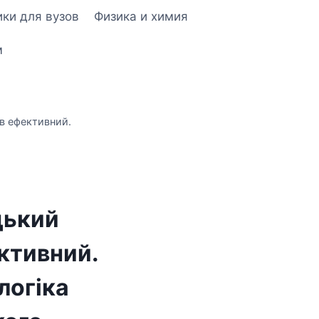
ки для вузов
Физика и химия
м
в ефективний.
цький
ктивний.
логіка