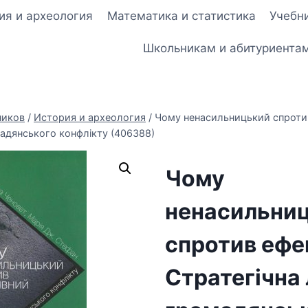
ия и археология
Математика и статистика
Учебни
Школьникам и абитуриента
ников
/
История и археология
/
Чому ненасильницький спроти
мадянського конфлікту (406388)
Чому
ненасильни
спротив ефе
Стратегічна 