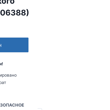
кого
406388)
н
и!
ировано
рат
ЕЗОПАСНОЕ