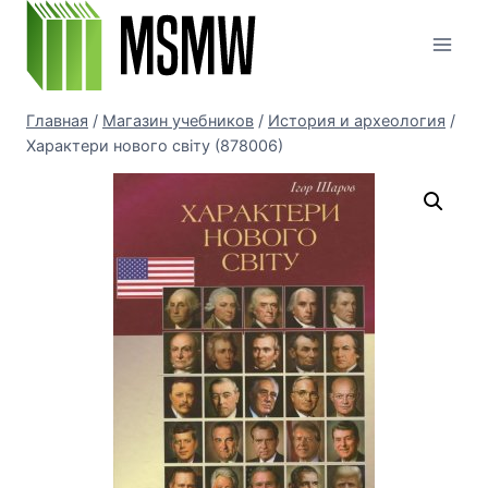
Перейти
к
содержимому
Главная
/
Магазин учебников
/
История и археология
/
Характери нового світу (878006)