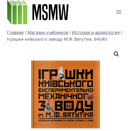
Перейти
к
содержимому
Главная
/
Магазин учебников
/
История и археология
/
Іграшки київського заводу М.Ф. Ватутіна. 94040