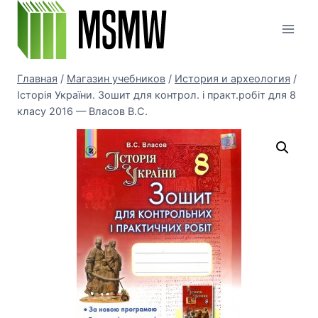
Перейти
к
содержимому
Главная
/
Магазин учебников
/
История и археология
/
Історія України. Зошит для контрол. і практ.робіт для 8
класу 2016 — Власов В.С.