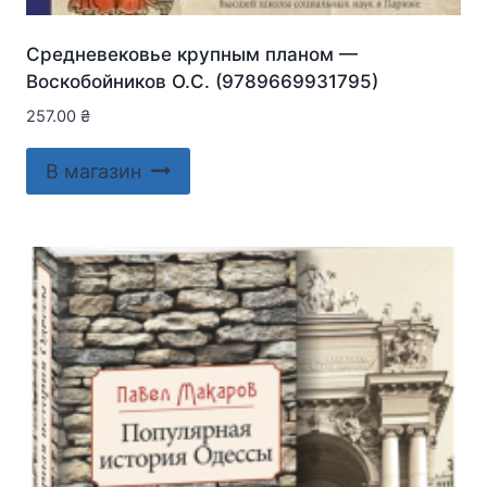
Средневековье крупным планом —
Воскобойников О.С. (9789669931795)
257.00
₴
В магазин