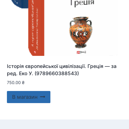
Історія європейської цивілізації. Греція — за
ред. Еко У. (9789660388543)
750.00
₴
В магазин