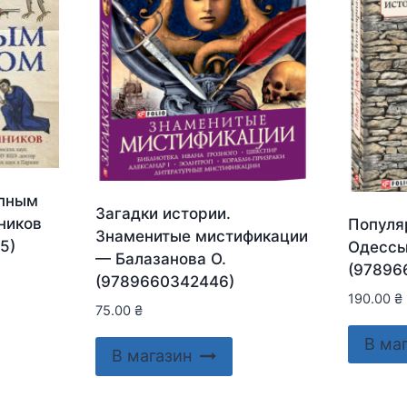
упным
Загадки истории.
ников
Популя
Знаменитые мистификации
5)
Одессы
— Балазанова О.
(97896
(9789660342446)
190.00
₴
75.00
₴
В ма
В магазин