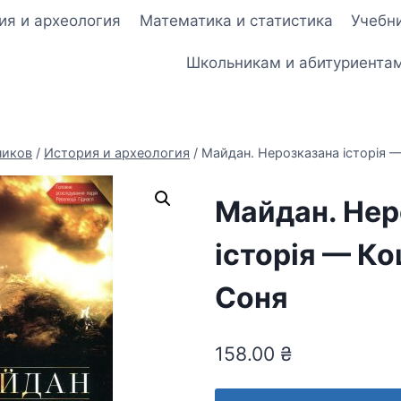
ия и археология
Математика и статистика
Учебни
Школьникам и абитуриента
ников
/
История и археология
/
Майдан. Нерозказана історія 
Майдан. Нер
історія — К
Соня
158.00
₴