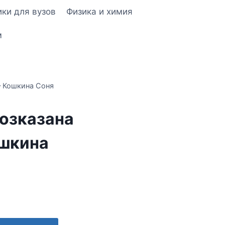
ки для вузов
Физика и химия
м
— Кошкина Соня
озказана
ошкина