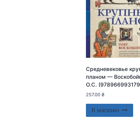
Средневековье кр
планом — Воскобой
О.С. (978966993179
257.00
₴
В магазин