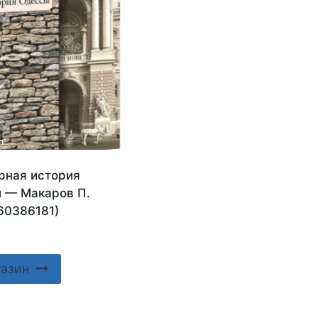
рная история
 — Макаров П.
60386181)
газин