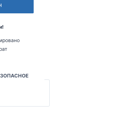
н
и!
ировано
рат
ЕЗОПАСНОЕ