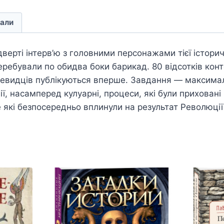
али
відверті інтерв’ю з головними персонажами тієї істори
ебували по обидва боки барикад. 80 відсотків конт
очевидців публікуються вперше. Завдання — максима
, насамперед кулуарні, процеси, які були приховані 
 які безпосередньо вплинули на результат Революції 