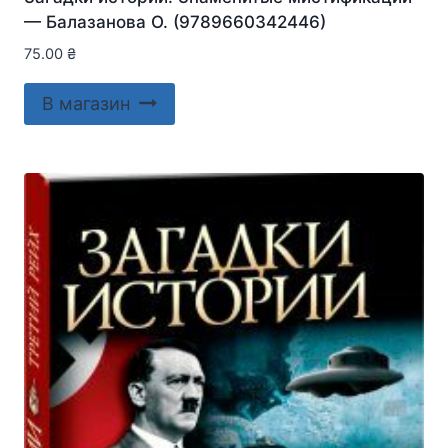
— Балазанова О. (9789660342446)
75.00
₴
В магазин