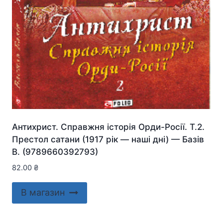
Антихрист. Справжня історія Орди-Росії. Т.2.
Престол сатани (1917 рік — наші дні) — Базiв
В. (9789660392793)
82.00
₴
В магазин