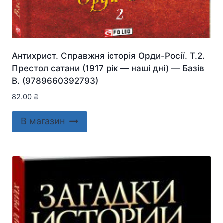
Антихрист. Справжня історія Орди-Росії. Т.2.
Престол сатани (1917 рік — наші дні) — Базiв
В. (9789660392793)
82.00
₴
В магазин