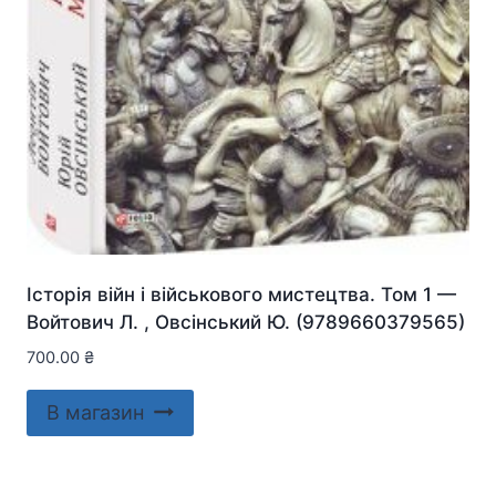
Історія війн і військового мистецтва. Том 1 —
Войтович Л. , Овсінський Ю. (9789660379565)
700.00
₴
В магазин