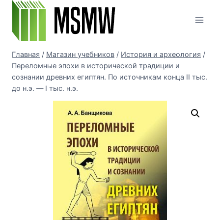
Перейти
к
содержимому
Главная
/
Магазин учебников
/
История и археология
/
Переломные эпохи в исторической традиции и
сознании древних египтян. По источникам конца II тыс.
до н.э. — I тыс. н.э.