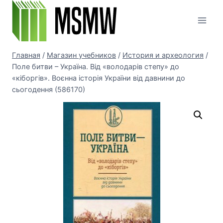
Перейти
к
содержимому
Главная
/
Магазин учебников
/
История и археология
/
Поле битви – Україна. Від «володарів степу» до
«кіборгів». Воєнна історія України від давнини до
сьогодення (586170)