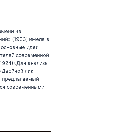
емени не
ний» (1933) имела в
 основные идеи
ателей современной
924)).Для анализа
 «Двойной лик
 в предлагаемый
хся современными