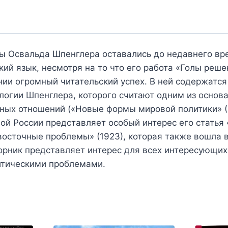
ы Освальда Шпенглера оставались до недавнего вр
ий язык, несмотря на то что его работа «Голы реше
ии огромный читательский успех. В ней содержатся
логии Шпенглера, которого считают одним из основ
ых отношений («Новые формы мировой политики» (1
ой России представляет особый интерес его статья
восточные проблемы» (1923), которая также вошла
орник представляет интерес для всех интересующи
итическими проблемами.