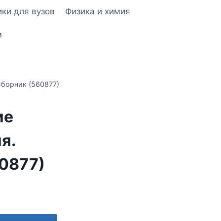
ки для вузов
Физика и химия
м
Сборник (560877)
ие
я.
0877)