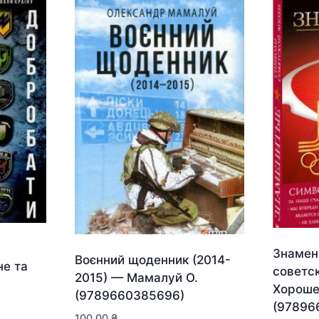
Знамен
Воєнний щоденник (2014-
не та
советс
2015) — Мамалуй О.
Хороше
(9789660385696)
(97896
100.00
₴