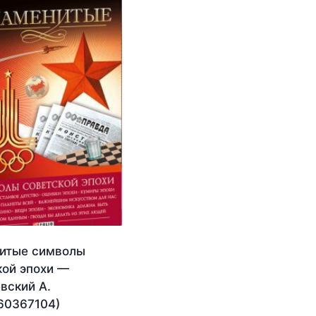
итые символы
кой эпохи —
вский А.
60367104)