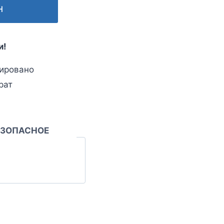
н
и!
ировано
рат
ЕЗОПАСНОЕ