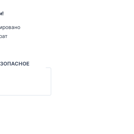
и!
ировано
рат
ЕЗОПАСНОЕ