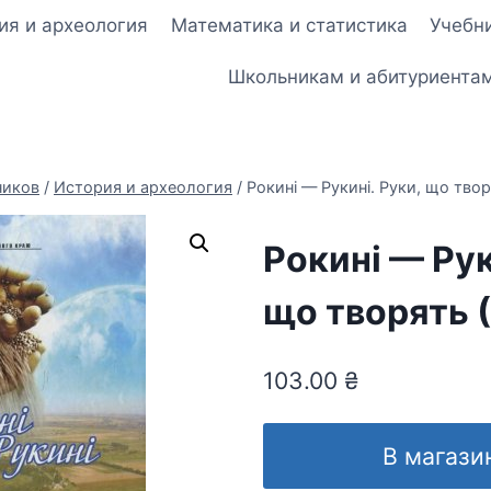
ия и археология
Математика и статистика
Учебни
Школьникам и абитуриента
ников
/
История и археология
/
Рокині — Рукині. Руки, що твор
Рокині — Рук
що творять 
103.00
₴
В магази