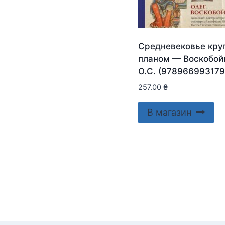
Средневековье кр
планом — Воскобой
О.С. (978966993179
257.00
₴
В магазин