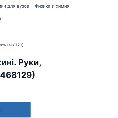
ки для вузов
Физика и химия
м
ять (468129)
ині. Руки,
(468129)
н