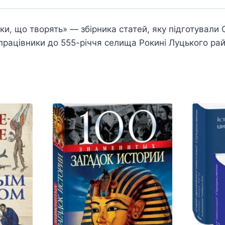
уки, що творять» — збірника статей, яку підготувал
і працівники до 555-річчя селища Рокині Луцького рай