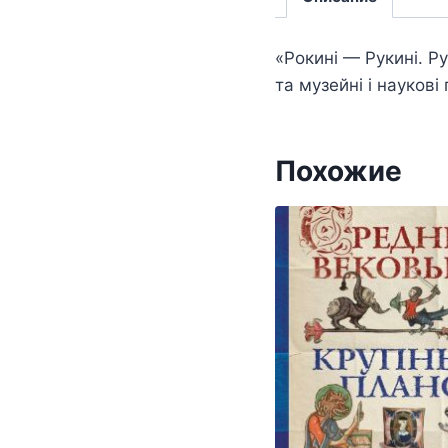
«Рокині — Рукині. Р
та музейні і науков
Похожие