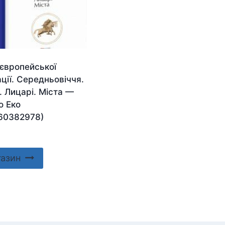
 європейської
ації. Середньовіччя.
 Лицарі. Міста —
о Еко
60382978)
газин