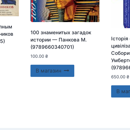
упным
100 знаменитых загадок
ников
Історія
истории — Панкова М.
5)
цивіліз
(9789660340701)
Собори.
100.00
₴
Умберт
(97896
В магазин
650.00
₴
В ма