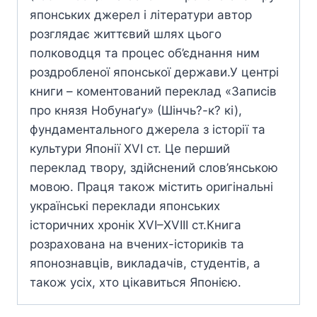
японських джерел і літератури автор
розглядає життєвий шлях цього
полководця та процес об’єднання ним
роздробленої японської держави.У центрі
книги – коментований переклад «Записів
про князя Нобунаґу» (Шінчь?-к? кі),
фундаментального джерела з історії та
культури Японії XVI ст. Це перший
переклад твору, здійснений слов’янською
мовою. Праця також містить оригінальні
українські переклади японських
історичних хронік XVI–XVIIІ ст.Книга
розрахована на вчених-істориків та
японознавців, викладачів, студентів, а
також усіх, хто цікавиться Японією.