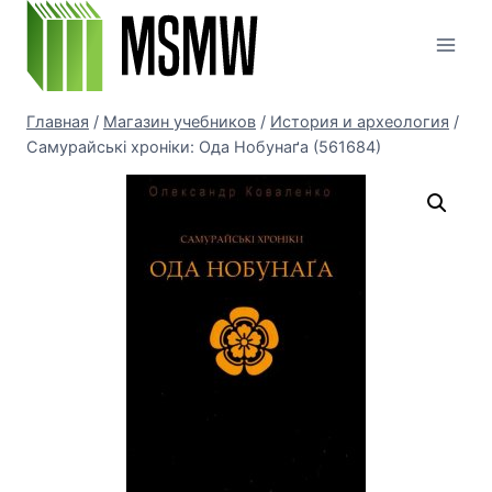
Перейти
к
содержимому
Главная
/
Магазин учебников
/
История и археология
/
Самурайські хроніки: Ода Нобунаґа (561684)