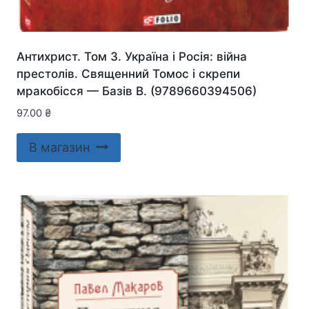
Антихрист. Том 3. Україна і Росія: війна
престолів. Священний Томос і скрепи
мракобісся — Базiв В. (9789660394506)
97.00
₴
В магазин