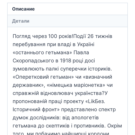
Описание
Детали
Погляд через 100 років!Події 26 тижнів
перебування при владі в Україні
«останнього гетьмана» Павла
Скоропадського в 1918 році досі
зумовлюють палкі суперечки істориків.
«Оперетковий гетьман» чи «визначний
державник», «німецька маріонетка» чи
справжній відновлювач українства?У
пропонованій праці проекту «LikБез.
Історичний фронт» представлено спектр
думок дослідників: від апологетів
гетьмана до скептиків і противників. Окрім
того, ми побачимо найширші кордони