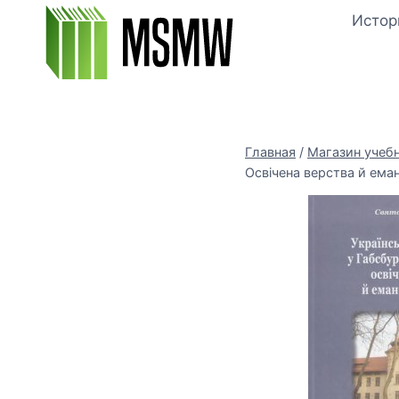
Перейти
Истор
к
содержимому
Главная
/
Магазин учеб
Освічена верства й еман