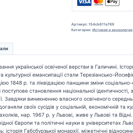
Артикул:
154cb611a769
Категория:
История и археология
али
ання української освіченої верстви в Галичині. Іс
та культурної емансипації стали Терезіансько-Йосифі
єю 1848 р. та ліквідацією панщини зміни соціально
к і поступове становлення національної ідентичності,
ї. Завдяки виникненню власного освіченого середнь
доганяли своїх сусідів у соціальній, економічній та ку
олків, нар. 1967 р. у Львові, живе у Львові та Відні
хідної Європи та політичні науки в університетах Льв
 історія Габсбурзької монархії, міжетнічні відносини