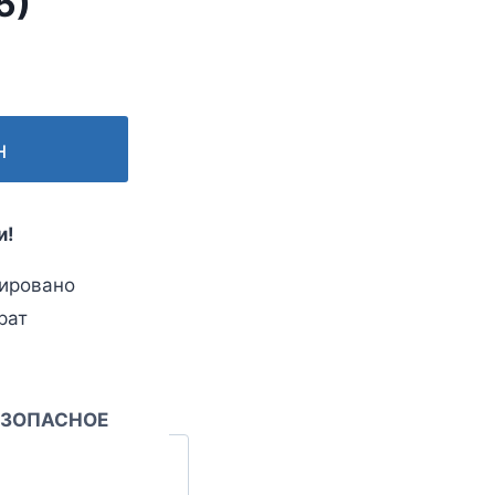
5)
н
и!
ировано
рат
ЕЗОПАСНОЕ