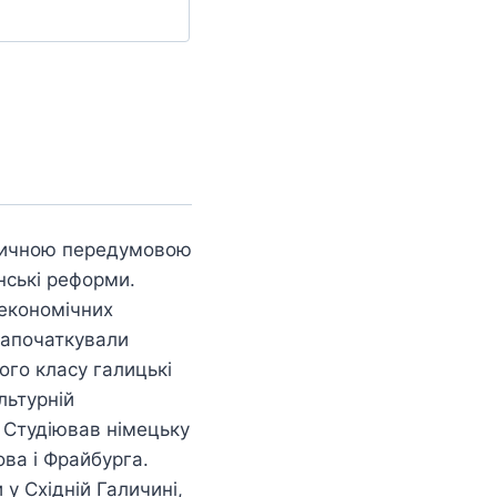
торичною передумовою
нські реформи.
-економічних
 започаткували
ого класу галицькі
льтурній
. Студіював німецьку
ова і Фрайбурга.
 у Східній Галичині,