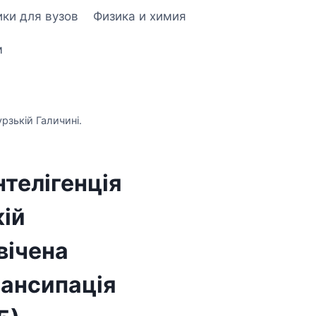
ки для вузов
Физика и химия
м
урзькій Галичині.
нтелігенція
кій
вічена
мансипація