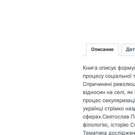
Описание
Дет
Книга описує формув
процесу соціальної 
Спричинені революці
відносин на селі, я
процес секуляризаці
українці стрімко наз
сферах.Святослав Пах
філологію, історію С
Тематика досліджень: