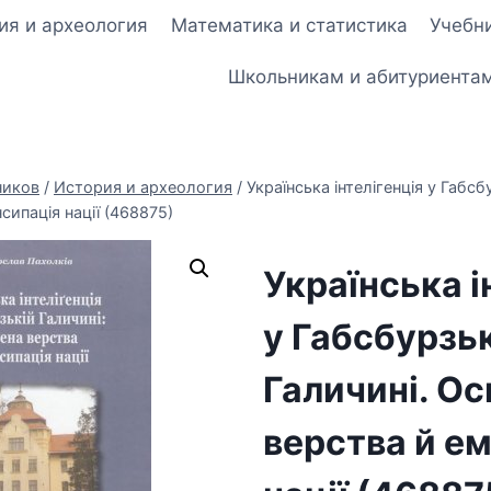
ия и археология
Математика и статистика
Учебни
Школьникам и абитуриента
ников
/
История и археология
/
Українська інтелігенція у Габсб
сипація нації (468875)
Українська і
у Габсбурзь
Галичині. Ос
верства й е