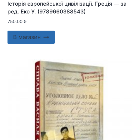
Історія європейської цивілізації. Греція — за
ред. Еко У. (9789660388543)
750.00
₴
В магазин