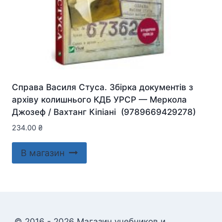
Справа Василя Стуса. Збірка документів з
архіву колишнього КДБ УРСР — Меркола
Джозеф / Вахтанг Кіпіані (9789669429278)
234.00
₴
В магазин
© 2016 - 2026 Магазин учебников и