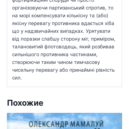
фортифікаційні споруди чи просто
організовуючи партизанський спротив, то
на морі компенсувати кількісну та (або)
якісну перевагу противника вдається хіба
що у надзвичайних випадках. Урятувати
від поразки слабшу сторону міг, приміром,
талановитий флотоводець, який розбивав
сильнішого противника частинами,
створюючи таким чином тимчасову
чисельну перевагу або принаймні рівність
сил.
Похожие