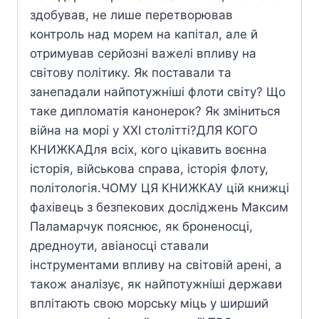
здобував, не лише перетворював
контроль над морем на капітал, але й
отримував серйозні важелі впливу на
світову політику. Як поставали та
занепадали найпотужніші флоти світу? Що
таке дипломатія канонерок? Як зміниться
війна на морі у XXI столітті?ДЛЯ КОГО
КНИЖКАДля всіх, кого цікавить воєнна
історія, військова справа, історія флоту,
політологія.ЧОМУ ЦЯ КНИЖКАУ цій книжці
фахівець з безпекових досліджень Максим
Паламарчук пояснює, як броненосці,
дредноути, авіаносці ставали
інструментами впливу на світовій арені, а
також аналізує, як найпотужніші держави
вплітають свою морську міць у ширший