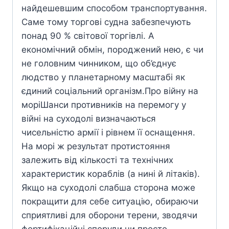
найдешевшим способом транспортування.
Саме тому торгові судна забезпечують
понад 90 % світової торгівлі. А
економічний обмін, породжений нею, є чи
не головним чинником, що об’єднує
людство у планетарному масштабі як
єдиний соціальний організм.Про війну на
моріШанси противників на перемогу у
війні на суходолі визначаються
чисельністю армії і рівнем її оснащення.
На морі ж результат протистояння
залежить від кількості та технічних
характеристик кораблів (а нині й літаків).
Якщо на суходолі слабша сторона може
покращити для себе ситуацію, обираючи
сприятливі для оборони терени, зводячи